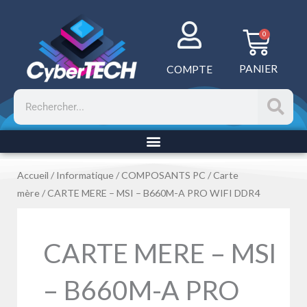
Aller
au
Panie
0
contenu
PANIER
COMPTE
Rechercher
Accueil
/
Informatique
/
COMPOSANTS PC
/
Carte
mère
/ CARTE MERE – MSI – B660M-A PRO WIFI DDR4
CARTE MERE – MSI
– B660M-A PRO