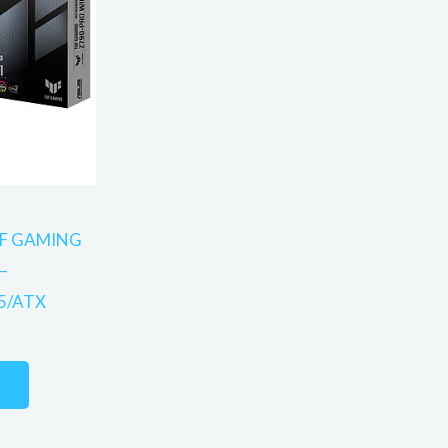
UF GAMING
–
5/ATX