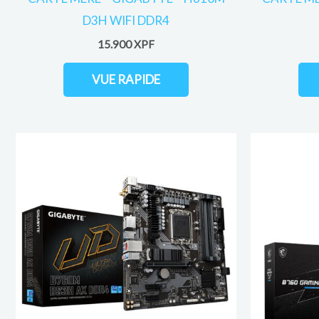
D3H WIFI DDR4
15.900
XPF
VUE RAPIDE