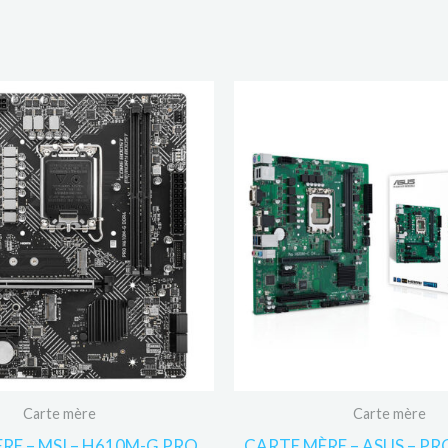
Carte mère
Carte mère
RE – MSI – H610M-G PRO
CARTE MÈRE – ASUS – P