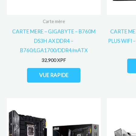
Carte mère
CARTE MERE – GIGABYTE – B760M
CARTE MER
DS3H AX DDR4 –
PLUS WIFI 
B760/LGA1700/DDR4/mATX
32.900
XPF
VUE RAPIDE