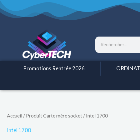
Aller
au
contenu
Rechercher
Promotions Rentrée 2026
ORDINAT
Trié
Accueil
/ Produit Carte mère socket / Intel 1700
par
prix
croissant
Intel 1700