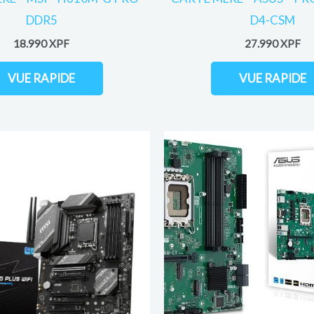
DDR5
D4-CSM
18.990
XPF
27.990
XPF
VUE RAPIDE
VUE RAPIDE