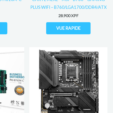
PLUS WIFI – B760/LGA1700/DDR4/ATX
28.900
XPF
VUE RAPIDE