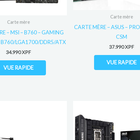
Carte mère
Carte mère
CARTE MÈRE – ASUS – PR
E – MSI – B760 – GAMING
CSM
– B760/LGA1700/DDR5/ATX
37.990
XPF
34.990
XPF
VUE RAPIDE
VUE RAPIDE