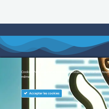
Cookies Pour assurer le bon fonctionnement de ce site, nous 
même.
Votre référence informatique en Polynésie
Française
Accepter les cookies
© 2022 CYBERTECH Polynésie
- CGV -
Mentions Légales