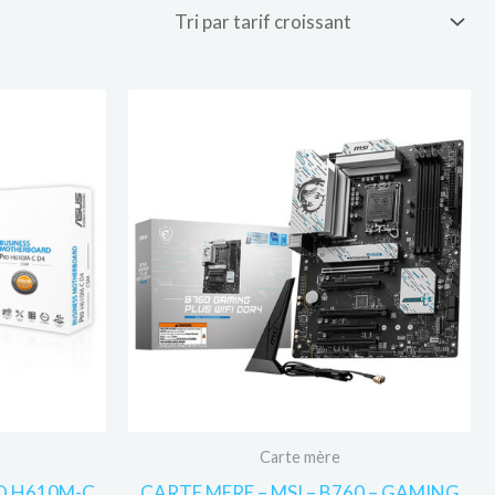
Carte mère
RO H610M-C
CARTE MERE – MSI – B760 – GAMING