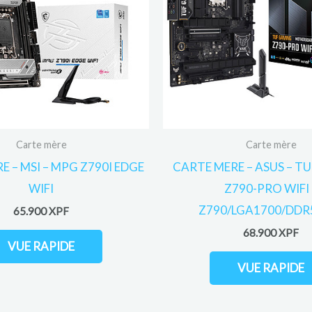
Carte mère
Carte mère
E – MSI – MPG Z790I EDGE
CARTE MERE – ASUS – T
WIFI
Z790-PRO WIFI 
Z790/LGA1700/DDR
65.900
XPF
68.900
XPF
VUE RAPIDE
VUE RAPIDE