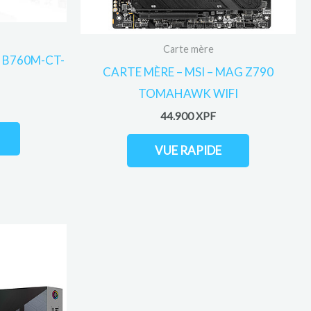
Carte mère
O B760M-CT-
CARTE MÈRE – MSI – MAG Z790
TOMAHAWK WIFI
44.900
XPF
VUE RAPIDE