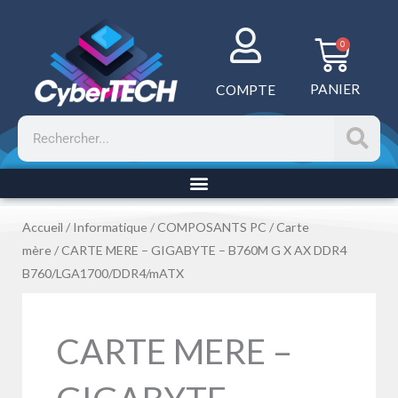
Aller
au
Panie
0
contenu
PANIER
COMPTE
Rechercher
Accueil
/
Informatique
/
COMPOSANTS PC
/
Carte
mère
/ CARTE MERE – GIGABYTE – B760M G X AX DDR4
B760/LGA1700/DDR4/mATX
CARTE MERE –