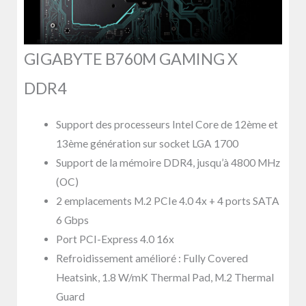
GIGABYTE B760M GAMING X
DDR4
Support des processeurs Intel Core de 12ème et
13ème génération sur socket LGA 1700
Support de la mémoire DDR4, jusqu’à 4800 MHz
(OC)
2 emplacements M.2 PCIe 4.0 4x + 4 ports SATA
6 Gbps
Port PCI-Express 4.0 16x
Refroidissement amélioré : Fully Covered
Heatsink, 1.8 W/mK Thermal Pad, M.2 Thermal
Guard