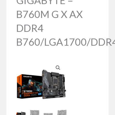
GIGABYTE –
B760M G X AX
DDR4
B760/LGA1700/DDR