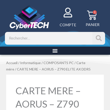
Aller
au
Panie
0
contenu
PANIER
COMPTE
Rechercher
Accueil
/
Informatique
/
COMPOSANTS PC
/
Carte
mère
/ CARTE MERE – AORUS – Z790 ELITE AX DDR5
CARTE MERE –
AORUS – Z790