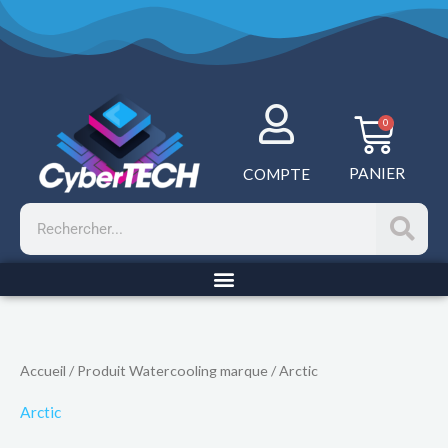
Aller
au
contenu
Panie
0
PANIER
COMPTE
Rechercher
Trié
Accueil
/ Produit Watercooling marque / Arctic
par
prix
croissant
Arctic