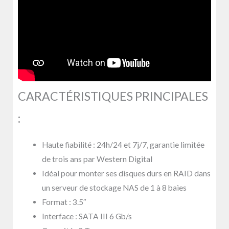
CARACTÉRISTIQUES PRINCIPALES
:
Haute fiabilité : 24h/24 et 7j/7, garantie limitée
de trois ans par Western Digital
Idéal pour monter ses disques durs en RAID dans
un serveur de stockage NAS de 1 à 8 baies
Format : 3.5″
Interface : SATA III 6 Gb/s