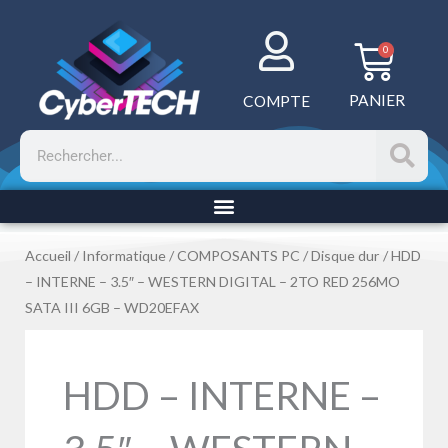
Aller
au
Panie
0
contenu
PANIER
COMPTE
Rechercher
Accueil
/
Informatique
/
COMPOSANTS PC
/
Disque dur
/ HDD
– INTERNE – 3.5″ – WESTERN DIGITAL – 2TO RED 256MO
SATA III 6GB – WD20EFAX
HDD – INTERNE –