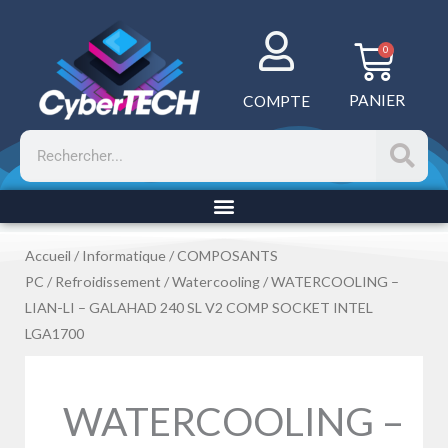
Aller
au
Panie
0
contenu
PANIER
COMPTE
Rechercher
Accueil
/
Informatique
/
COMPOSANTS
PC
/
Refroidissement
/
Watercooling
/ WATERCOOLING –
LIAN-LI – GALAHAD 240 SL V2 COMP SOCKET INTEL
LGA1700
WATERCOOLING –