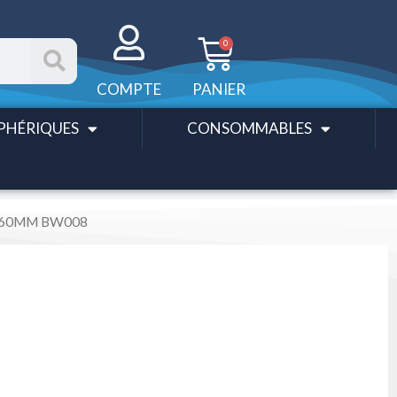
Panier
0
COMPTE
PANIER
PHÉRIQUES
CONSOMMABLES
 360MM BW008