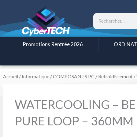
Aller
au
Rechercher
contenu
Promotions Rentrée 2026
ORDINAT
Accueil
/
Informatique
/
COMPOSANTS PC
/
Refroidissement
/
WATERCOOLING – BE 
PURE LOOP – 360MM