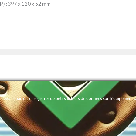
x P) : 397 x 120 x 52 mm
devons parfois enregistrer de petits fichiers de données sur l'équipement de
HORAIRES
Contactez-nous
Lundi-Vendredi: 8h
40 52 34 00
CyberTECH
Samedi: 8h00 à 12
contact@cybertech-