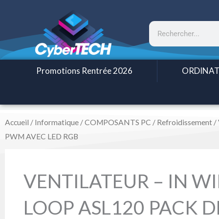
Aller
au
Rechercher
contenu
Promotions Rentrée 2026
ORDINAT
Accueil
/
Informatique
/
COMPOSANTS PC
/
Refroidissement
/
PWM AVEC LED RGB
VENTILATEUR – IN WIN
LOOP ASL120 PACK D