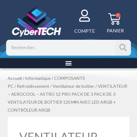
Aller
au
Panie
0
contenu
PANIER
COMPTE
Rechercher
Accueil
/
Informatique
/
COMPOSANTS
PC
/
Refroidissement
/
Ventilateur de boîtier
/ VENTILATEUR
– AEROCOOL – ASTRO 12 PRO PACK DE 3 PACK DE 3
VENTILATEUR DE BOÎTIER 120 MM AVEC LED ARGB +
CONTRÔLEUR ARGB
VENTILATEUR –