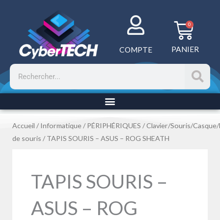
Aller
au
Panie
0
contenu
PANIER
COMPTE
Rechercher
Accueil
/
Informatique
/
PÉRIPHÉRIQUES
/
Clavier/Souris/Casque
de souris
/ TAPIS SOURIS – ASUS – ROG SHEATH
TAPIS SOURIS –
ASUS – ROG