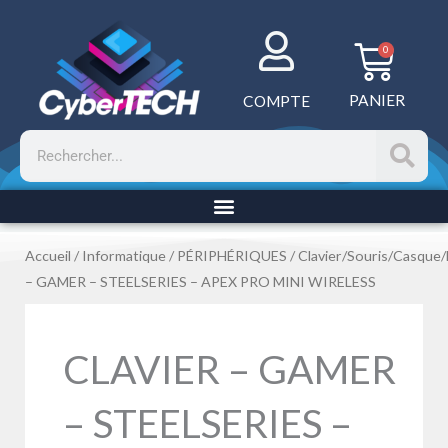
Aller
au
Panie
0
contenu
PANIER
COMPTE
Rechercher
Accueil
/
Informatique
/
PÉRIPHÉRIQUES
/
Clavier/Souris/Casque
– GAMER – STEELSERIES – APEX PRO MINI WIRELESS
CLAVIER – GAMER
– STEELSERIES –