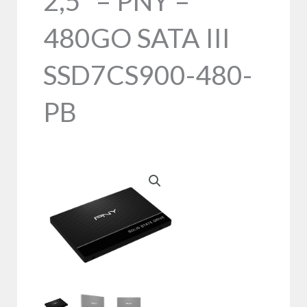
2,5″ – PNY –
480GO SATA III
SSD7CS900-480-
PB