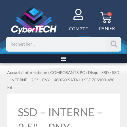
Aller
au
Panie
0
contenu
PANIER
COMPTE
Rechercher
Accueil
/
Informatique
/
COMPOSANTS PC
/
Disque SSD
/ SSD
– INTERNE – 2,5″ – PNY – 480GO SATA III SSD7CS900-480-
PB
SSD – INTERNE –