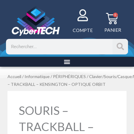
Aller
au
Panie
0
contenu
PANIER
COMPTE
Rechercher
Accueil
/
Informatique
/
PÉRIPHÉRIQUES
/
Clavier/Souris/Casque
– TRACKBALL – KENSINGTON – OPTIQUE ORBIT
SOURIS –
TRACKBALL –