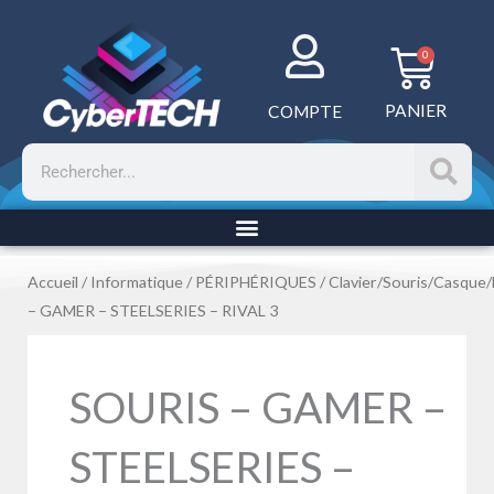
Aller
au
Panie
0
contenu
PANIER
COMPTE
Rechercher
Accueil
/
Informatique
/
PÉRIPHÉRIQUES
/
Clavier/Souris/Casque
– GAMER – STEELSERIES – RIVAL 3
SOURIS – GAMER –
STEELSERIES –