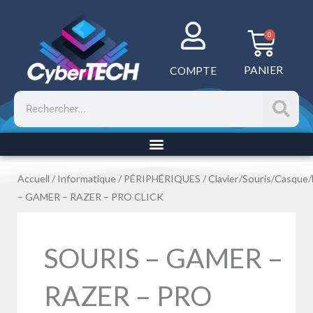
Aller
au
Panie
0
contenu
PANIER
COMPTE
Rechercher
Accueil
/
Informatique
/
PÉRIPHÉRIQUES
/
Clavier/Souris/Casque
– GAMER – RAZER – PRO CLICK
SOURIS – GAMER –
RAZER – PRO