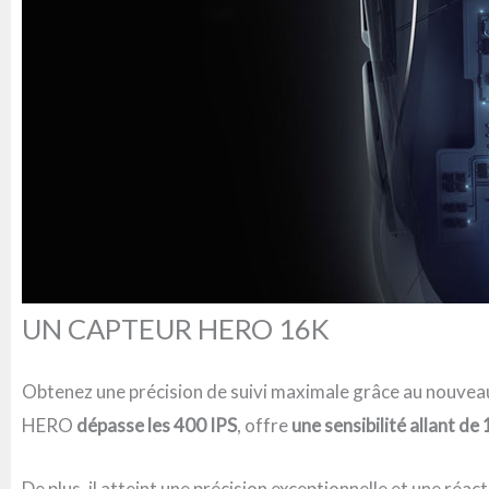
UN CAPTEUR HERO 16K
Obtenez une précision de suivi maximale grâce au nouve
HERO
dépasse les 400 IPS
, offre
une sensibilité allant de
De plus, il atteint une précision exceptionnelle et une réac