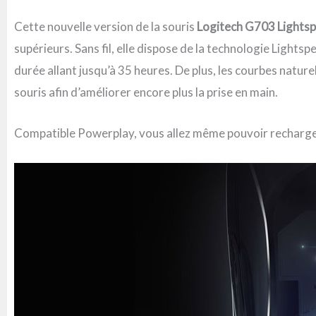
Cette nouvelle version de la souris
Logitech G703 Lights
supérieurs. Sans fil, elle dispose de la technologie Lights
durée allant jusqu’à 35 heures. De plus, les courbes natu
souris afin d’améliorer encore plus la prise en main.
Compatible Powerplay, vous allez même pouvoir recharger l