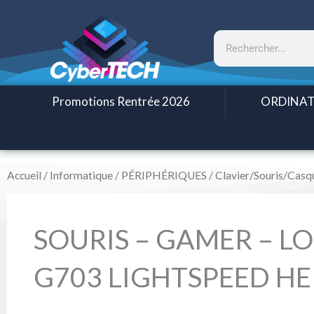
Aller
au
Rechercher
contenu
Promotions Rentrée 2026
ORDINAT
Accueil
/
Informatique
/
PÉRIPHÉRIQUES
/
Clavier/Souris/Casq
SOURIS – GAMER – L
G703 LIGHTSPEED H