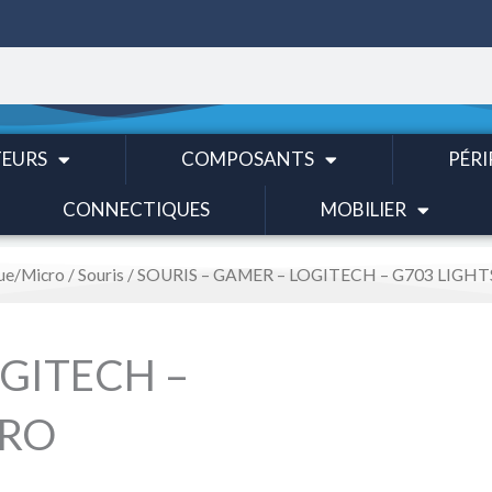
EURS
COMPOSANTS
PÉRI
CONNECTIQUES
MOBILIER
ue/Micro
/
Souris
/ SOURIS – GAMER – LOGITECH – G703 LIGH
OGITECH –
ERO