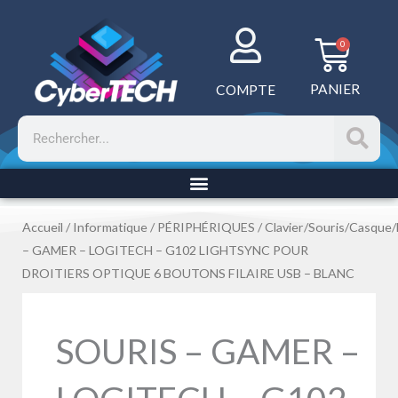
Aller
au
Panie
0
contenu
PANIER
COMPTE
Rechercher
Accueil
/
Informatique
/
PÉRIPHÉRIQUES
/
Clavier/Souris/Casque
– GAMER – LOGITECH – G102 LIGHTSYNC POUR
DROITIERS OPTIQUE 6 BOUTONS FILAIRE USB – BLANC
SOURIS – GAMER –