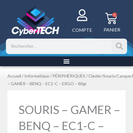
Aller
au
Panie
0
contenu
PANIER
COMPTE
Rechercher
Accueil
/
Informatique
/
PÉRIPHÉRIQUES
/
Clavier/Souris/Casque
– GAMER – BENQ – EC1-C – ERGO – 80gr
SOURIS – GAMER –
BENQ – EC1-C –