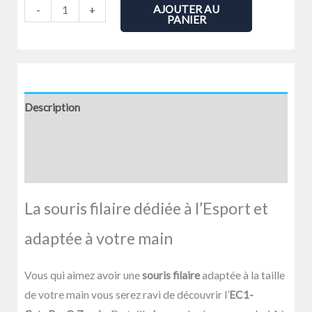
SOURIS
AJOUTER AU
-
+
PANIER
-
GAMER
-
BENQ
-
Description
EC1-
Informations complémentaires
C
-
Avis (0)
ERGO
-
La souris filaire dédiée à l’Esport et
80gr
adaptée à votre main
Vous qui aimez avoir une
souris filaire
adaptée à la taille
de votre main vous serez ravi de découvrir l’
EC1-