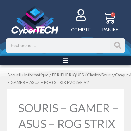
Aller
au
Panie
0
contenu
PANIER
COMPTE
Rechercher
Accueil
/
Informatique
/
PÉRIPHÉRIQUES
/
Clavier/Souris/Casque
– GAMER – ASUS – ROG STRIX EVOLVE V2
SOURIS – GAMER –
ASUS – ROG STRIX