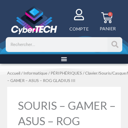
Aller
au
Panie
0
contenu
PANIER
COMPTE
Rechercher
Accueil
/
Informatique
/
PÉRIPHÉRIQUES
/
Clavier/Souris/Casque
– GAMER – ASUS – ROG GLADIUS III
SOURIS – GAMER –
ASUS – ROG