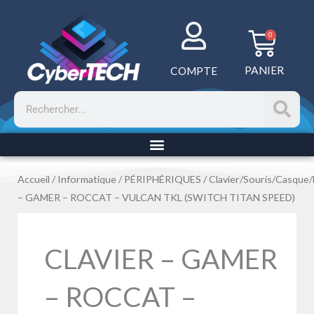
Aller
au
Panie
0
contenu
PANIER
COMPTE
Rechercher
Accueil
/
Informatique
/
PÉRIPHÉRIQUES
/
Clavier/Souris/Casque
– GAMER – ROCCAT – VULCAN TKL (SWITCH TITAN SPEED)
CLAVIER – GAMER
– ROCCAT –