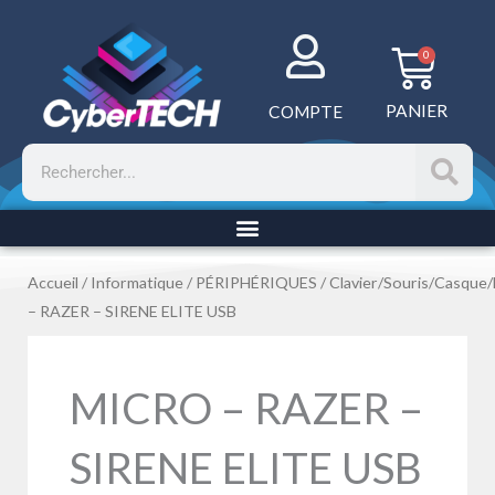
Aller
au
Panie
0
contenu
PANIER
COMPTE
Rechercher
Accueil
/
Informatique
/
PÉRIPHÉRIQUES
/
Clavier/Souris/Casque
– RAZER – SIRENE ELITE USB
MICRO – RAZER –
SIRENE ELITE USB