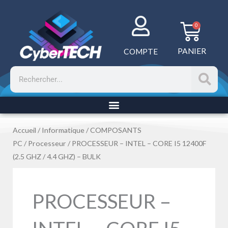
Aller
au
Panie
0
contenu
PANIER
COMPTE
Rechercher
Accueil
/
Informatique
/
COMPOSANTS
PC
/
Processeur
/ PROCESSEUR – INTEL – CORE I5 12400F
(2.5 GHZ / 4.4 GHZ) – BULK
PROCESSEUR –