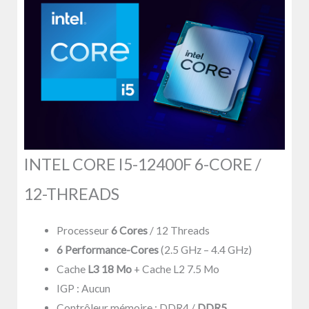
INTEL CORE I5-12400F 6-CORE /
12-THREADS
Processeur
6 Cores
/ 12 Threads
6 Performance-Cores
(2.5 GHz – 4.4 GHz)
Cache
L3 18 Mo
+ Cache L2 7.5 Mo
IGP : Aucun
Contrôleur mémoire : DDR4 /
DDR5