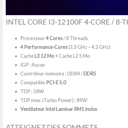
INTEL CORE I3-12100F 4-CORE / 8
Processeur
4 Cores
/ 8 Threads
4 Performance-Cores
(3.3 GHz – 4.3 GHz)
Cache
L3 12 Mo
+ Cache L2 5 Mo
IGP : Aucun
Contrôleur mémoire : DDR4 /
DDR5
Compatible
PCI-E 5.0
TDP : 58W
TDP max. (Turbo Power) : 89W
Ventilateur Intel Laminar RM1 inclus
ATTEIGNEZ DES SOMMETS