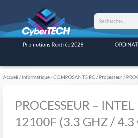
Aller
au
Rechercher
contenu
Promotions Rentrée 2026
ORDINAT
Accueil
/
Informatique
/
COMPOSANTS PC
/
Processeur
/ PROC
PROCESSEUR – INTEL 
12100F (3.3 GHZ / 4.3