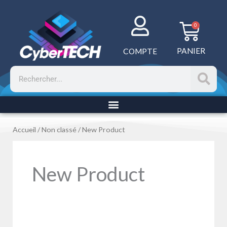
Aller
au
Panie
0
contenu
PANIER
COMPTE
Rechercher
Accueil
/
Non classé
/ New Product
New Product