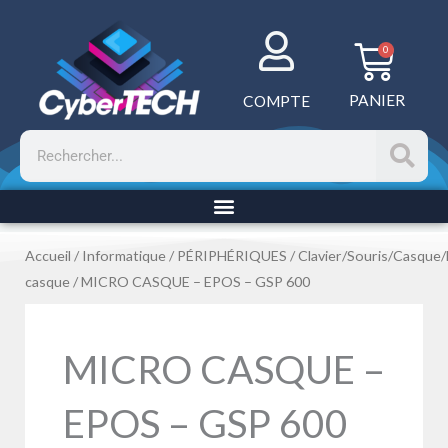
Aller
au
Panie
0
contenu
PANIER
COMPTE
Rechercher
Accueil
/
Informatique
/
PÉRIPHÉRIQUES
/
Clavier/Souris/Casque
casque
/ MICRO CASQUE – EPOS – GSP 600
MICRO CASQUE –
EPOS – GSP 600