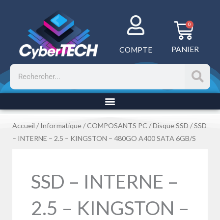
Aller
au
Panie
0
contenu
PANIER
COMPTE
Rechercher
Accueil
/
Informatique
/
COMPOSANTS PC
/
Disque SSD
/ SSD
– INTERNE – 2.5 – KINGSTON – 480GO A400 SATA 6GB/S
SSD – INTERNE –
2.5 – KINGSTON –