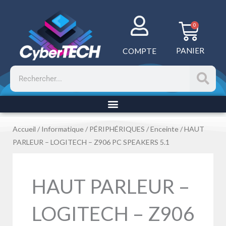
Aller
au
Panie
0
contenu
PANIER
COMPTE
Rechercher
Accueil
/
Informatique
/
PÉRIPHÉRIQUES
/
Enceinte
/ HAUT
PARLEUR – LOGITECH – Z906 PC SPEAKERS 5.1
HAUT PARLEUR –
LOGITECH – Z906