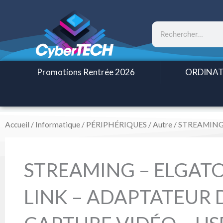
Aller
au
Rechercher
contenu
Promotions Rentrée 2026
ORDINAT
Accueil
/
Informatique
/
PÉRIPHÉRIQUES
/
Autre
/ STREAMING
STREAMING – ELGAT
LINK – ADAPTATEUR 