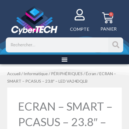
Aller
au
Panie
0
contenu
PANIER
COMPTE
Rechercher
Accueil
/
Informatique
/
PÉRIPHÉRIQUES
/
Écran
/ ECRAN –
SMART – PCASUS – 23.8″ – LED VA24DQLB
ECRAN – SMART –
PCASUS – 23.8″ –