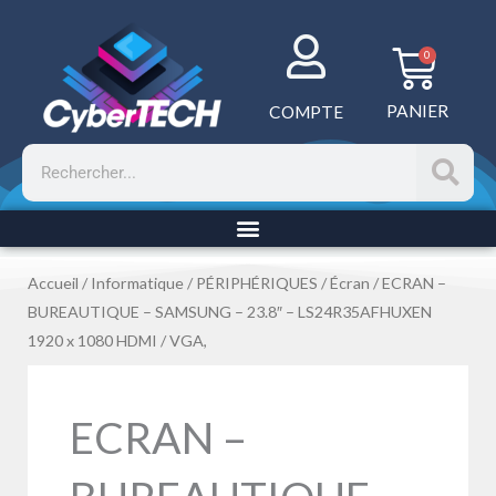
Aller
au
Panie
0
contenu
PANIER
COMPTE
Rechercher
Accueil
/
Informatique
/
PÉRIPHÉRIQUES
/
Écran
/ ECRAN –
BUREAUTIQUE – SAMSUNG – 23.8″ – LS24R35AFHUXEN
1920 x 1080 HDMI / VGA,
ECRAN –