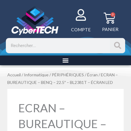
Aller
au
Panie
0
contenu
PANIER
COMPTE
Rechercher
Accueil
/
Informatique
/
PÉRIPHÉRIQUES
/
Écran
/ ECRAN –
BUREAUTIQUE – BENQ – 22.5″ – BL2381T – ÉCRAN LED
ECRAN –
BUREAUTIQUE –