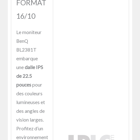
FORMAT
16/10
Le moniteur
BenQ
BL2381T
embarque
une
dalle IPS
de 22.5
pouces
pour
des couleurs
lumineuses et
des angles de
vision larges.
Profitez d’un
environnement