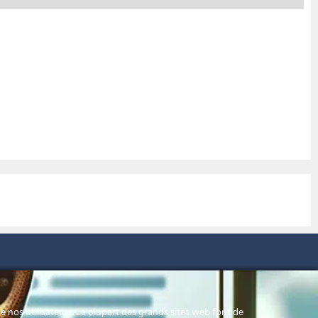
00 à 17h00
 nos utilisateurs. La plupart des grands sites web font de