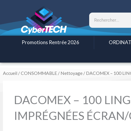
Aller
au
Rechercher
contenu
Promotions Rentrée 2026
ORDINAT
Accueil
/
CONSOMMABLE
/
Nettoyage
/ DACOMEX – 100 LI
DACOMEX – 100 LING
IMPRÉGNÉES ÉCRAN/