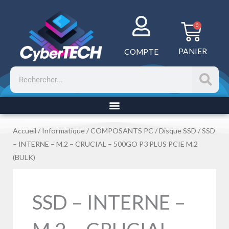
Aller
au
Panie
0
contenu
PANIER
COMPTE
Rechercher
Accueil
/
Informatique
/
COMPOSANTS PC
/
Disque SSD
/ SSD
– INTERNE – M.2 – CRUCIAL – 500GO P3 PLUS PCIE M.2
(BULK)
SSD – INTERNE –