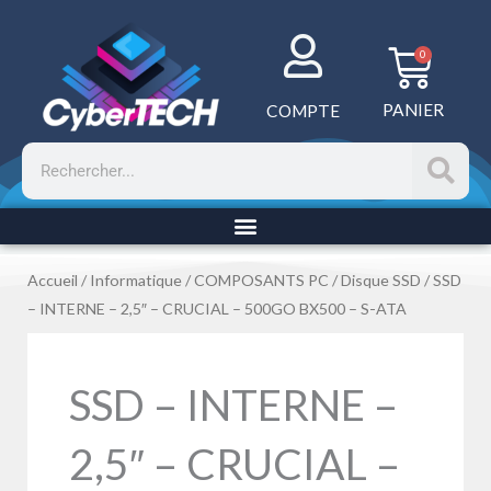
Aller
au
Panie
0
contenu
PANIER
COMPTE
Rechercher
Accueil
/
Informatique
/
COMPOSANTS PC
/
Disque SSD
/ SSD
– INTERNE – 2,5″ – CRUCIAL – 500GO BX500 – S-ATA
SSD – INTERNE –
2,5″ – CRUCIAL –