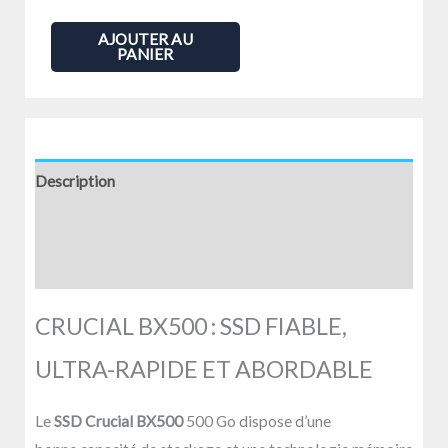
de
SSD
AJOUTER AU
PANIER
-
INTERNE
-
2,5"
-
Description
CRUCIAL
Informations complémentaires
-
500GO
Avis (0)
BX500
-
CRUCIAL BX500 : SSD FIABLE,
S-
ULTRA-RAPIDE ET ABORDABLE
ATA
Le
SSD Crucial BX500
500 Go dispose d’une