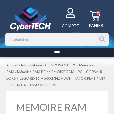
Aller
au
Panie
0
contenu
PANIER
COMPTE
Rechercher
Accueil
/
Informatique
/
COMPOSANTS PC
/
Mémoire
RAM
/
Mémoire RAM PC
/ MEMOIRE RAM – PC – CORSAIR –
DDR5 – 32GO (2X16) – 5600MHZ – DOMINATOR PLATINUM
RGB CMT32GX5M2B5600C36
MEMOIRE RAM –