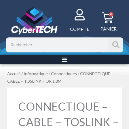
Aller
au
Panie
0
contenu
PANIER
COMPTE
Rechercher
Accueil
/
Informatique
/
Connectiques
/ CONNECTIQUE –
CABLE – TOSLINK – OR 1.8M
CONNECTIQUE –
CABLE – TOSLINK –