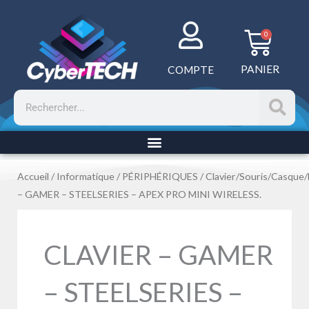
Aller
au
Panie
0
contenu
PANIER
COMPTE
Rechercher
Accueil
/
Informatique
/
PÉRIPHÉRIQUES
/
Clavier/Souris/Casque
– GAMER – STEELSERIES – APEX PRO MINI WIRELESS.
CLAVIER – GAMER
– STEELSERIES –