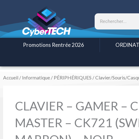
Aller
au
Rechercher
contenu
Promotions Rentrée 2026
ORDINAT
Accueil
/
Informatique
/
PÉRIPHÉRIQUES
/
Clavier/Souris/Casq
CLAVIER – GAMER – 
MASTER – CK721 (SW