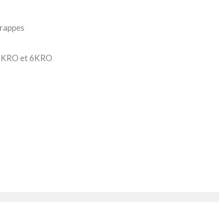
frappes
e NKRO et 6KRO