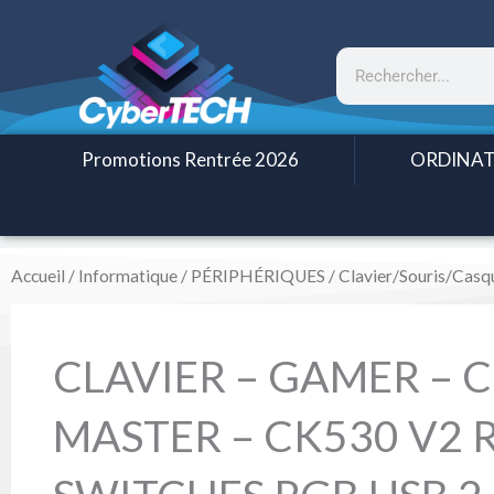
Aller
au
Rechercher
contenu
Promotions Rentrée 2026
ORDINAT
Accueil
/
Informatique
/
PÉRIPHÉRIQUES
/
Clavier/Souris/Casq
CLAVIER – GAMER – 
MASTER – CK530 V2 