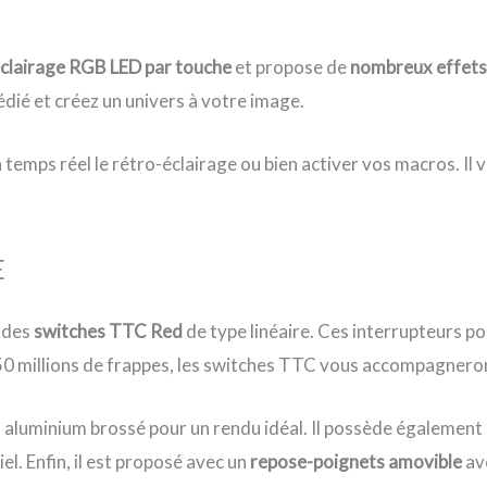
éclairage RGB LED par touche
et propose de
nombreux effets
édié et créez un univers à votre image.
temps réel le rétro-éclairage ou bien activer vos macros. Il 
E
 des
switches TTC Red
de type linéaire. Ces interrupteurs 
 50 millions de frappes, les switches TTC vous accompagneron
n aluminium brossé pour un rendu idéal. Il possède également
l. Enfin, il est proposé avec un
repose-poignets amovible
ave