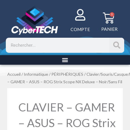
Aller
au
Panie
0
contenu
PANIER
COMPTE
Rechercher
Accueil
/
Informatique
/
PÉRIPHÉRIQUES
/
Clavier/Souris/Casque
– GAMER – ASUS – ROG Strix Scope NX Deluxe – Noir/Sans Fil
CLAVIER – GAMER
– ASUS – ROG Strix