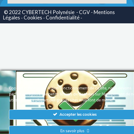
© 2022 CYBERTECH Polynésie
- CGV -
Mentions
Légales
Cookies
Confidentialité
-
-
-
Cookies Pour assurer le bon fonctionnement de ce site, nous devons
parfois enregistrer de petits fichiers de données sur l'équipement de 
utilisateurs. La plupart des grands sites web font de même.
Accepter les cookies
En savoir plus