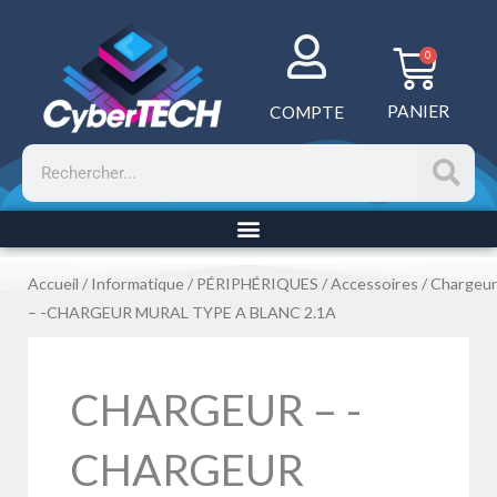
Aller
au
Panie
0
contenu
PANIER
COMPTE
Rechercher
Accueil
/
Informatique
/
PÉRIPHÉRIQUES
/
Accessoires
/
Chargeu
– -CHARGEUR MURAL TYPE A BLANC 2.1A
CHARGEUR – -
CHARGEUR