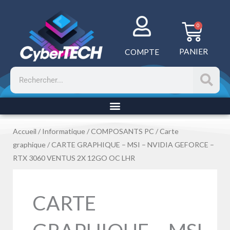
Aller
au
Panie
0
contenu
PANIER
COMPTE
Rechercher
Accueil
/
Informatique
/
COMPOSANTS PC
/
Carte
graphique
/ CARTE GRAPHIQUE – MSI – NVIDIA GEFORCE –
RTX 3060 VENTUS 2X 12GO OC LHR
CARTE