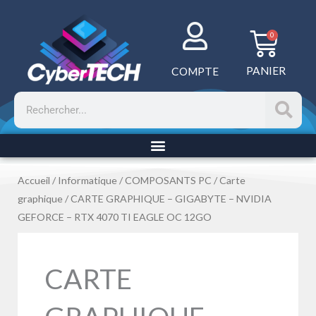
Aller
au
Panie
0
contenu
PANIER
COMPTE
Rechercher
Accueil
/
Informatique
/
COMPOSANTS PC
/
Carte
graphique
/ CARTE GRAPHIQUE – GIGABYTE – NVIDIA
GEFORCE – RTX 4070 TI EAGLE OC 12GO
CARTE