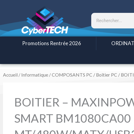
Aller
au
Rechercher
contenu
Promotions Rentrée 2026
ORDINAT
Accueil
/
Informatique
/
COMPOSANTS PC
/
Boîtier PC
/ BOIT
BOITIER – MAXINPO
SMART BM1080CA00 