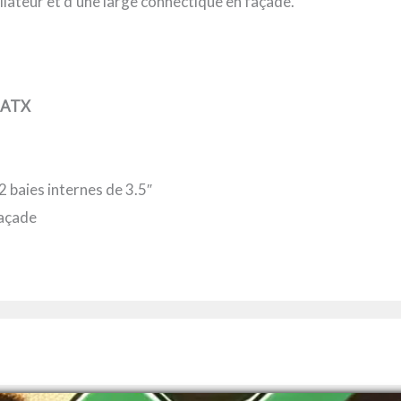
lateur et d’une large connectique en façade.
 ATX
2 baies internes de 3.5″
façade