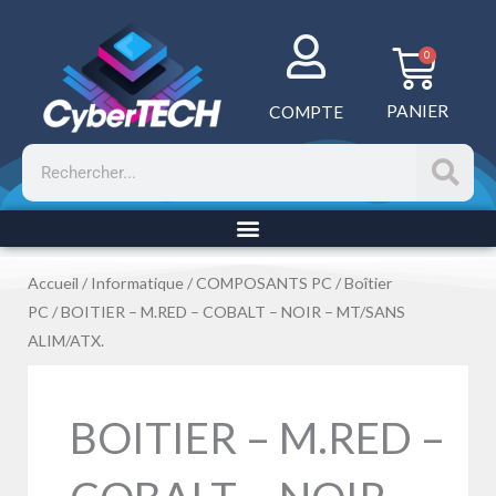
Aller
au
Panie
0
contenu
PANIER
COMPTE
Rechercher
Accueil
/
Informatique
/
COMPOSANTS PC
/
Boîtier
PC
/ BOITIER – M.RED – COBALT – NOIR – MT/SANS
ALIM/ATX.
BOITIER – M.RED –