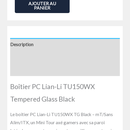
BOITIER
AJOUTER AU
PANIER
-
LIAN-
LI
-
TU150WX
Description
TEMPERED
Informations complémentaires
GLASS
-
Avis (0)
NOIR
Boîtier PC Lian-Li TU150WX
Tempered Glass Black
Le boîtier PC Lian-Li TU150WX TG Black – mT/Sans
Alim/ITX, un Mini Tour axé gamers avec sa paroi