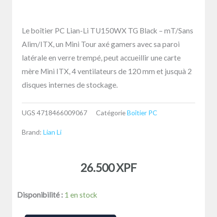
Le boîtier PC Lian-Li TU150WX TG Black – mT/Sans
Alim/ITX, un Mini Tour axé gamers avec sa paroi
latérale en verre trempé, peut accueillir une carte
mère Mini ITX, 4 ventilateurs de 120 mm et jusquà 2
disques internes de stockage.
UGS
4718466009067
Catégorie
Boîtier PC
Brand:
Lian Li
26.500
XPF
quantité
Disponibilité :
1 en stock
de