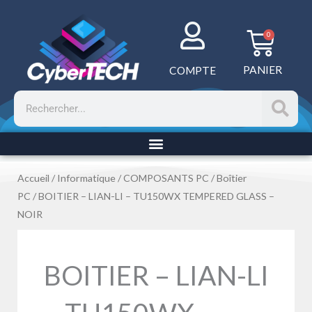
Aller
au
Panie
0
contenu
PANIER
COMPTE
Rechercher
Accueil
/
Informatique
/
COMPOSANTS PC
/
Boîtier
PC
/ BOITIER – LIAN-LI – TU150WX TEMPERED GLASS –
NOIR
BOITIER – LIAN-LI