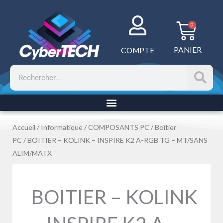
Aller
au
Panie
0
contenu
PANIER
COMPTE
Rechercher
Accueil
/
Informatique
/
COMPOSANTS PC
/
Boîtier
PC
/ BOITIER – KOLINK – INSPIRE K2 A-RGB TG – MT/SANS
ALIM/MATX
BOITIER – KOLINK