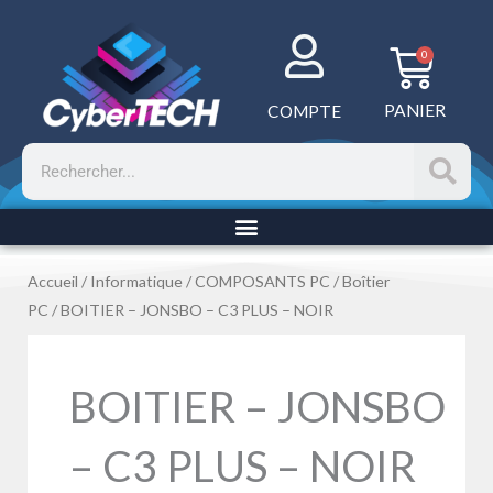
Aller
au
Panie
0
contenu
PANIER
COMPTE
Rechercher
Accueil
/
Informatique
/
COMPOSANTS PC
/
Boîtier
PC
/ BOITIER – JONSBO – C3 PLUS – NOIR
BOITIER – JONSBO
– C3 PLUS – NOIR